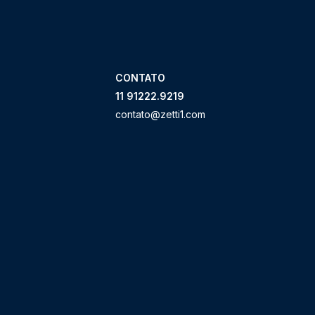
CONTATO
11 91222.9219
contato@zetti1.com