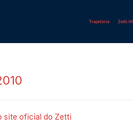
Trajetória
Zetti 
2010
 site oficial do Zetti