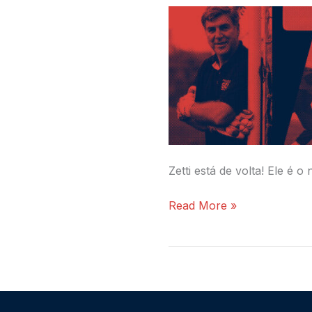
hoje
o
site
oficial
do
Zetti
Zetti está de volta! Ele é
Read More »