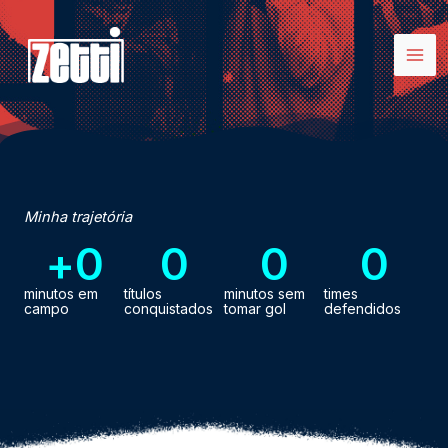
Ir
para
o
conteúdo
Minha trajetória
+
0
0
0
0
minutos em
títulos
minutos sem
times
campo
conquistados
tomar gol
defendidos