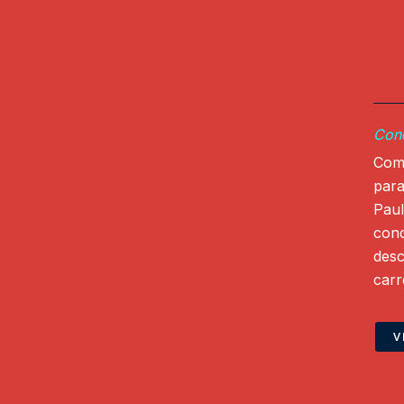
Conq
Com 
para
Paul
conq
des
carr
V