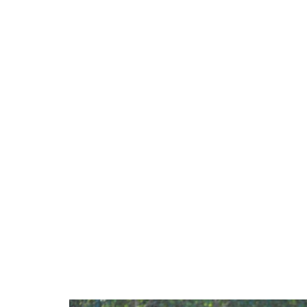
Ze
conhec