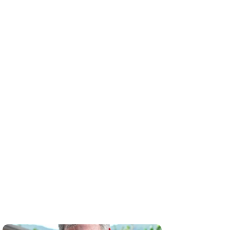
em,
utebol.