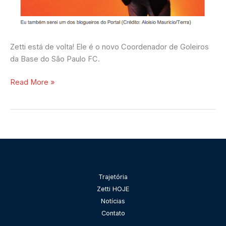
Zetti está de volta! Ele é o novo Coordenador de Goleiros
da Base do São Paulo FC.
Read More »
Pesquisar
Trajetória
Zetti HOJE
Notícias
Contato