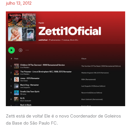
do
julho 13, 2012
Rock
Zetti está de volta! Ele é o novo Coordenador de Goleiros
da Base do São Paulo FC.