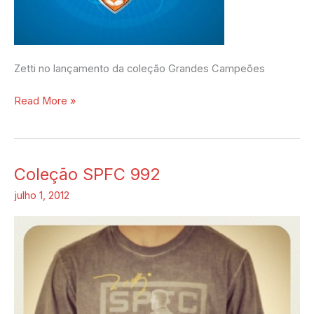
Zetti no lançamento da coleção Grandes Campeões
Read More »
Coleção SPFC 992
Coleção
SPFC
julho 1, 2012
992