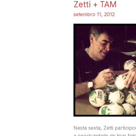
Zetti + TAM
Zetti
+
setembro 11, 2012
TAM
Nesta sexta, Zetti partic
a oportunidade de tirar fo