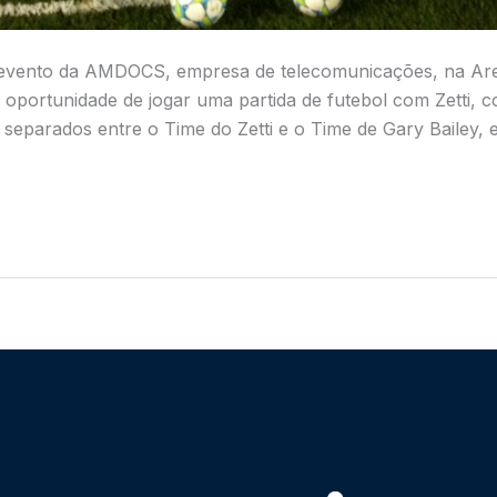
do evento da AMDOCS, empresa de telecomunicações, na A
a oportunidade de jogar uma partida de futebol com Zetti, c
m separados entre o Time do Zetti e o Time de Gary Bailey,