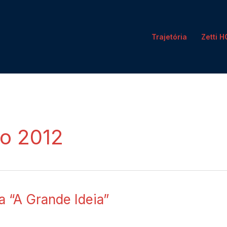
Trajetória
Zetti 
o 2012
a “A Grande Ideia”