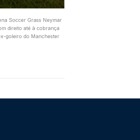
rena Soccer Grass Neymar
om direito até à cobrança
 ex-goleiro do Manchester