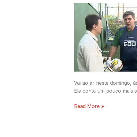
“A
Grande
Ideia”
Vai ao ar neste domingo, à
Ele conta um pouco mais s
Read More »