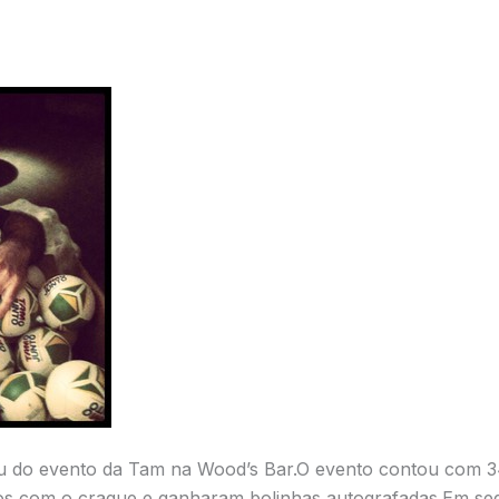
ipou do evento da Tam na Wood’s Bar.O evento contou com 
tos com o craque e ganharam bolinhas autografadas.Em segu