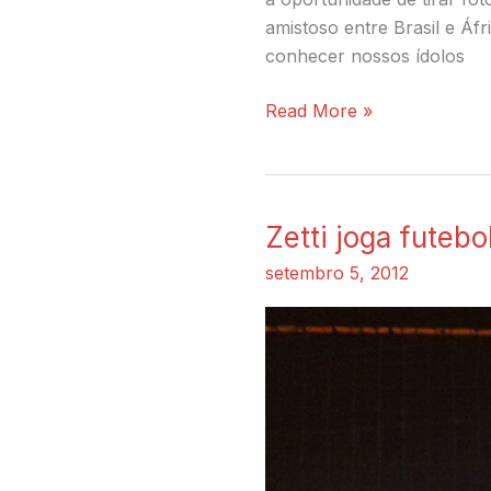
amistoso entre Brasil e Á
conhecer nossos ídolos
Read More »
Zetti joga futeb
Zetti
joga
setembro 5, 2012
futebol
em
evento