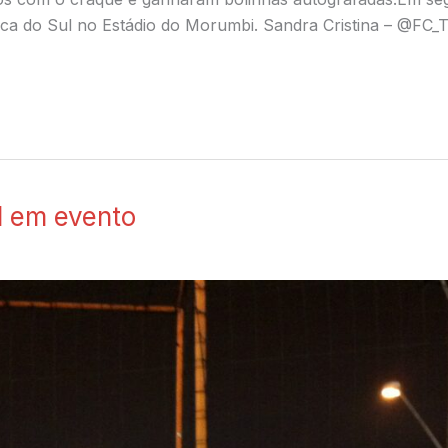
frica do Sul no Estádio do Morumbi. Sandra Cristina – @
ol em evento