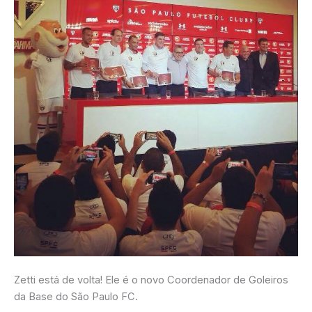
Torcedor
do
São
Paulo
Zetti está de volta! Ele é o novo Coordenador de Goleiros
da Base do São Paulo FC.