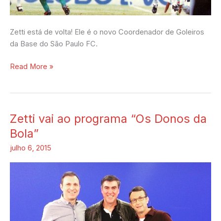
Zetti está de volta! Ele é o novo Coordenador de Goleiros
da Base do São Paulo FC.
Read More »
Zetti vai ao programa “Os Donos da
Zetti
vai
Bola”
ao
julho 6, 2015
programa
“Os
Donos
da
Bola”