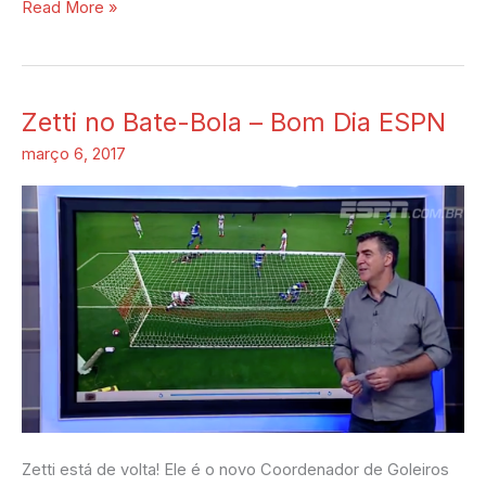
Read More »
Zetti no Bate-Bola – Bom Dia ESPN
Zetti
no
março 6, 2017
Bate-
Bola
–
Bom
Dia
ESPN
Zetti está de volta! Ele é o novo Coordenador de Goleiros