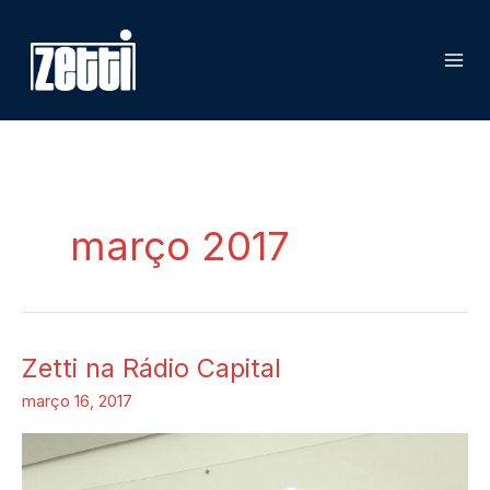
Ir
para
o
conteúdo
março 2017
Zetti na Rádio Capital
Zetti
na
março 16, 2017
Rádio
Capital