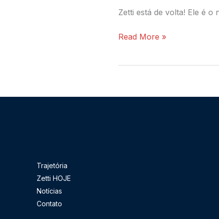
Zetti está de volta! Ele é
Read More »
Pesquisar
Trajetória
Zetti HOJE
Notícias
Contato