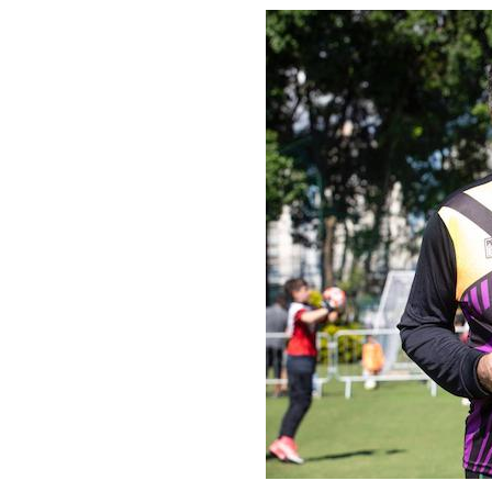
–
Dia
do
Goleiro