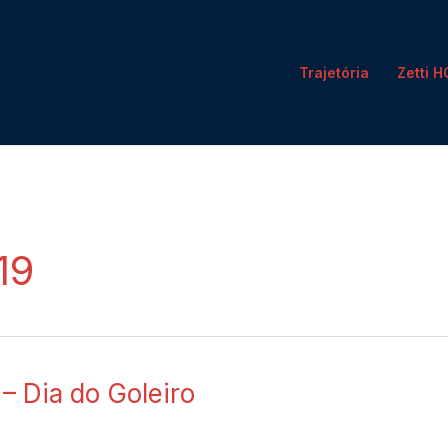
Trajetória
Zetti 
19
– Dia do Goleiro