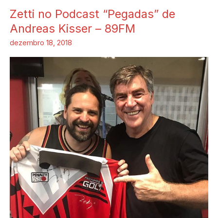
Zetti no Podcast “Pegadas” de
Zetti
no
Andreas Kisser – 89FM
Podcast
dezembro 18, 2018
“Pegadas”
de
Andreas
Kisser
–
89FM