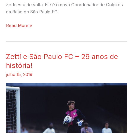
Zetti está de volta! Ele é o novo Coordenador de Goleiros
da Base do São Paulo FC.
Read More »
Zetti e São Paulo FC – 29 anos de
Zetti
e
história!
São
julho 15, 2019
Paulo
FC
–
29
anos
de
história!