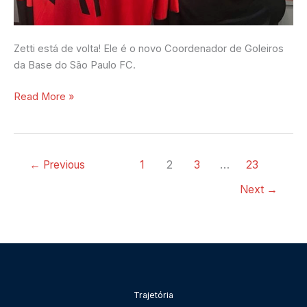
Zetti está de volta! Ele é o novo Coordenador de Goleiros
da Base do São Paulo FC.
Read More »
←
Previous
1
2
3
…
23
Next
→
Pesquisar
Trajetória