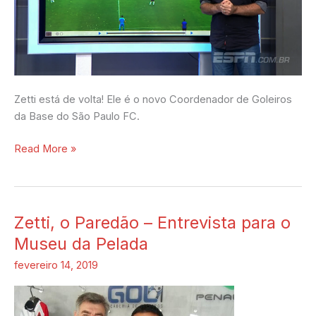
Zetti está de volta! Ele é o novo Coordenador de Goleiros
da Base do São Paulo FC.
Read More »
Zetti, o Paredão – Entrevista para o
Zetti,
o
Museu da Pelada
Paredão
fevereiro 14, 2019
–
Entrevista
para