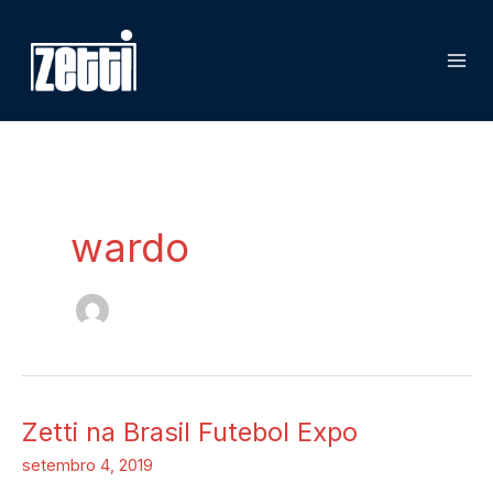
Ir
para
o
conteúdo
wardo
Zetti na Brasil Futebol Expo
Zetti
na
setembro 4, 2019
Brasil