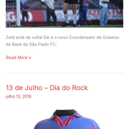
Zetti está de volta! Ele é o novo Coordenador de Goleiros
da Base do São Paulo FC.
Read More »
13 de Julho – Dia do Rock
13
de
julho 13, 2019
Julho
–
Dia
do
Rock