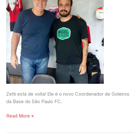
o
Museu
da
Pelada
Zetti está de volta! Ele é o novo Coordenador de Goleiros
da Base do São Paulo FC.
Read More »