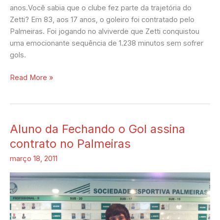
anos.Você sabia que o clube fez parte da trajetória do
Zetti? Em 83, aos 17 anos, o goleiro foi contratado pelo
Palmeiras. Foi jogando no alviverde que Zetti conquistou
uma emocionante sequência de 1.238 minutos sem sofrer
gols.
Read More »
Aluno da Fechando o Gol assina
Aluno
da
contrato no Palmeiras
Fechando
março 18, 2011
o
Gol
assina
contrato
no