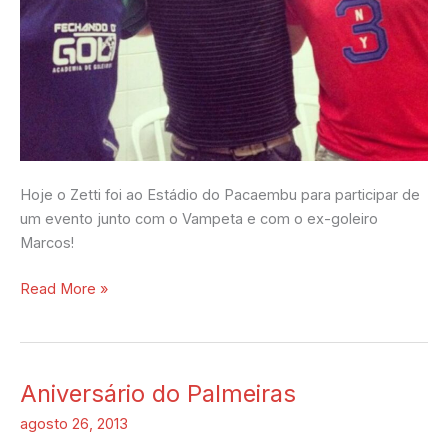
Hoje o Zetti foi ao Estádio do Pacaembu para participar de
um evento junto com o Vampeta e com o ex-goleiro
Marcos!
Read More »
Aniversário do Palmeiras
Aniversário
do
agosto 26, 2013
Palmeiras