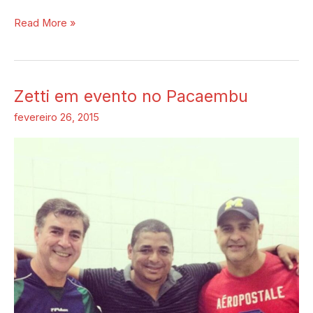
Read More »
Zetti em evento no Pacaembu
Zetti
em
fevereiro 26, 2015
evento
no
Pacaembu