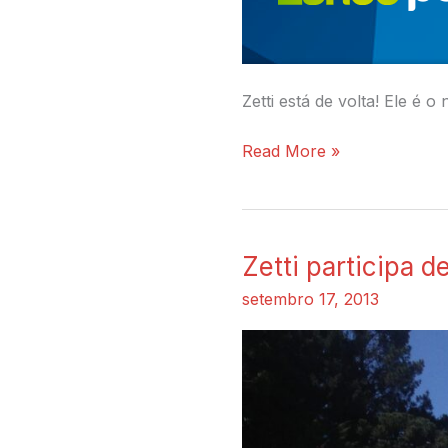
Zetti está de volta! Ele é
Read More »
Zetti participa 
Zetti
participa
setembro 17, 2013
de
evento
da
IBM