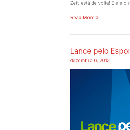
Zetti está de volta! Ele é
Read More »
Lance pelo Espo
Lance
pelo
dezembro 6, 2013
Esporte