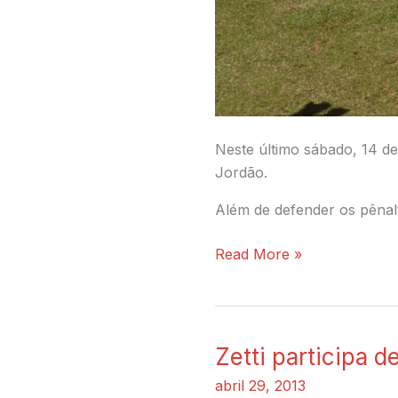
Neste último sábado, 14 d
Jordão.
Além de defender os pênalt
Read More »
Zetti participa 
Zetti
participa
abril 29, 2013