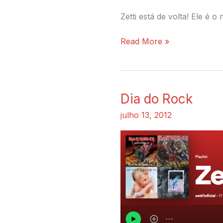
Zetti está de volta! Ele é
Read More »
Dia do Rock
Dia
do
julho 13, 2012
Rock