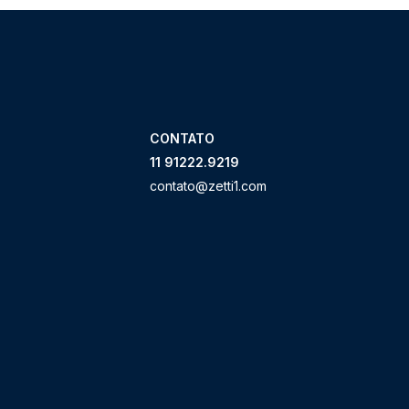
CONTATO
11 91222.9219
contato@zetti1.com