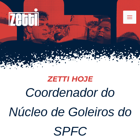
Ir
para
o
conteúdo
ZETTI HOJE
Coordenador do
Núcleo de Goleiros do
SPFC