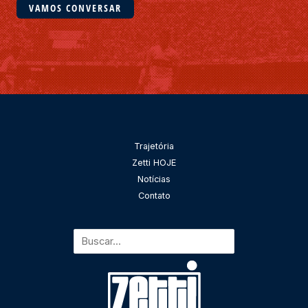
VAMOS CONVERSAR
*
g
e
m
*
Pesquisar
Trajetória
Zetti HOJE
Notícias
Contato