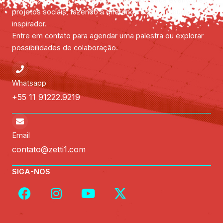
Estamos prontos para agregar valor aos seus eventos e
projetos sociais, fazendo a diferença com conteúdo
inspirador.
Entre em contato para agendar uma palestra ou explorar
possibilidades de colaboração.
Whatsapp
+55 11 91222.9219
Email
contato@zetti1.com
SIGA-NOS
F
I
Y
X
a
n
o
-
c
s
u
t