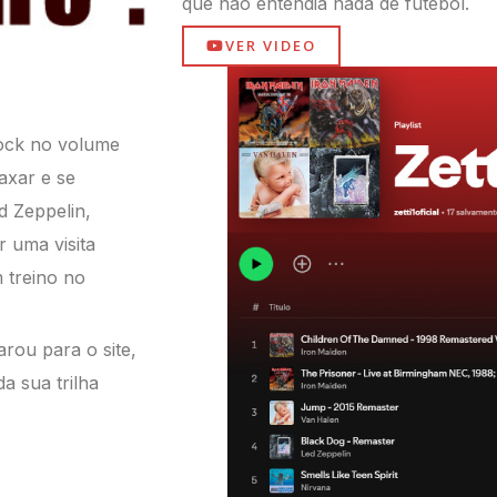
que não entendia nada de futebol.
VER VIDEO
rock no volume
axar e se
d Zeppelin,
 uma visita
 treino no
arou para o site,
a sua trilha