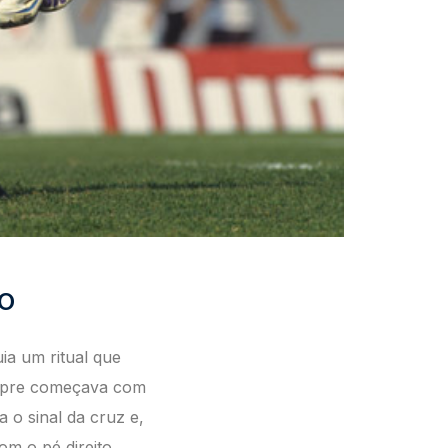
O
uia um ritual que
empre começava com
a o sinal
da cruz e,
m o pé direito,