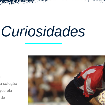
Curiosidades
a
ma solução
que ela
 de