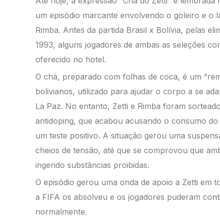
Até hoje, a expressão “Chá do Zetti” é lembrada
um episódio marcante
envolvendo o goleiro e o la
Rimba
.
Antes da partida Brasil x Bolívia, pelas
eli
1993, alguns jogadores
de ambas as seleções c
oferecido no hotel.
O chá, preparado com folhas de coca, é um
“rem
bolivianos, utilizado
para ajudar o corpo a se adap
La Paz. No entanto, Zetti e
Rimba
foram
sortead
antidoping, que acabou
acusando o consumo do 
um
teste positivo. A situação gerou uma suspen
cheios de tensão, até que se
comprovou que amb
ingerido
substâncias proibidas.
O episódio gerou uma onda de apoio a Zetti em
t
a FIFA os absolveu e os
jogadores puderam conti
normalmente.