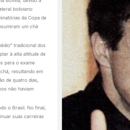
na Bolívia, devido a
teral boliviano
minatórias da Copa de
onsumiram um chá
édio” tradicional dos
tar à alta altitude
de
os para o exame
chá, resultando em
são
de quatro dias,
os não haviam
odo o Brasil. No final,
nuar suas carreiras