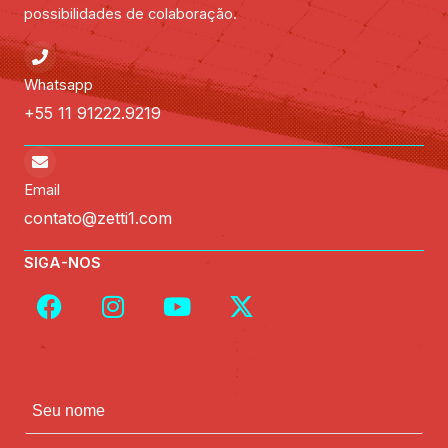
possibilidades de colaboração.
Whatsapp
+55 11 91222.9219
Email
contato@zetti1.com
SIGA-NOS
F
I
Y
X
a
n
o
-
c
s
u
t
e
t
t
w
b
a
u
i
N
o
g
b
t
o
o
r
e
t