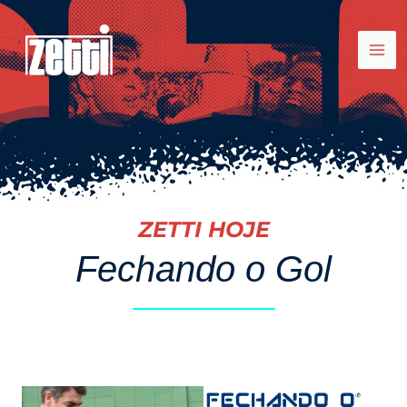
Ir
para
o
conteúdo
ZETTI HOJE
Fechando o Gol