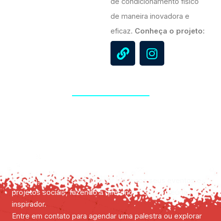
de condicionamento físico
de maneira inovadora e
eficaz.
Conheça o projeto:
L
I
i
n
n
s
k
t
a
g
r
a
m
Vamos juntos inspirar gerações?
Estamos prontos para agregar valor aos seus eventos e
projetos sociais, fazendo a diferença com conteúdo
inspirador.
Entre em contato para agendar uma palestra ou explorar