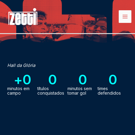
Ir
para
o
conteúdo
Hall da Glória
+
0
0
0
0
minutos em
títulos
minutos sem
times
campo
conquistados
tomar gol
defendidos