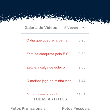
Galeria de Vídeos
5 Videos
O dia que quebrei a perna
0:25
Zetti na conquista pelo E.C. Lar de Jesus
0:52
Zetti e a calça de goleiro
9:33
O melhor jogo da minha vida
11:44
A briga com o gandula!
11:01
TODAS AS FOTOS
Fotos Profissionais
Fotos Pessoais