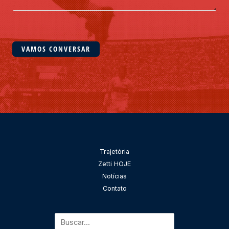
e
*
n
s
a
VAMOS CONVERSAR
g
e
m
*
Pesquisar
Trajetória
Zetti HOJE
Notícias
Contato