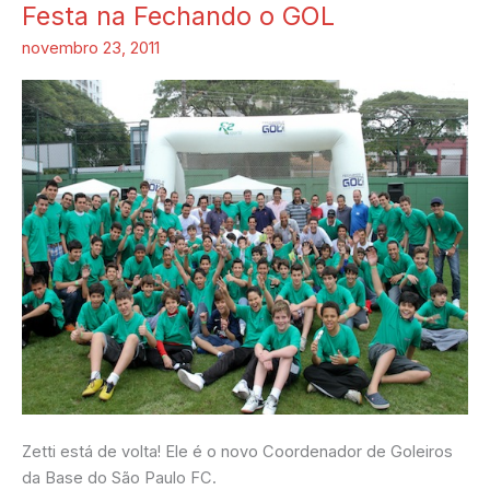
Festa na Fechando o GOL
Festa
na
novembro 23, 2011
Fechando
o
GOL
Zetti está de volta! Ele é o novo Coordenador de Goleiros
da Base do São Paulo FC.