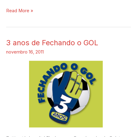
Read More »
3 anos de Fechando o GOL
3
anos
novembro 16, 2011
de
Fechando
o
GOL