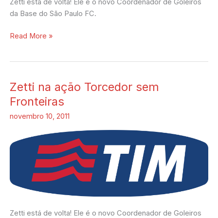
Zetti está de volta! Ele é o novo Coordenador de Goleiros
da Base do São Paulo FC.
Read More »
Zetti na ação Torcedor sem
Zetti
na
Fronteiras
ação
novembro 10, 2011
Torcedor
sem
Fronteiras
Zetti está de volta! Ele é o novo Coordenador de Goleiros