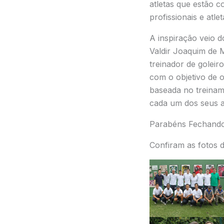
atletas que estão c
profissionais e atle
A inspiração veio d
Valdir Joaquim de 
treinador de golei
com o objetivo de of
baseada no treiname
cada um dos seus a
Parabéns Fechando
Confiram as fotos d