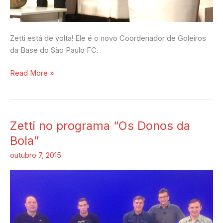
Zetti está de volta! Ele é o novo Coordenador de Goleiros
da Base do São Paulo FC.
Read More »
Zetti no programa “Os Donos da
Zetti
no
Bola”
programa
outubro 7, 2015
“Os
Donos
da
Bola”