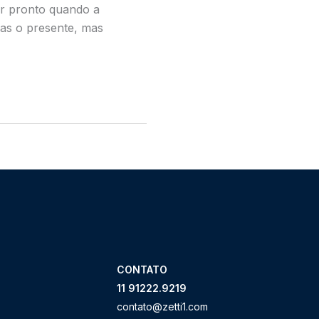
tar pronto quando a
as o presente, mas
CONTATO
11 91222.9219
contato@zetti1.com