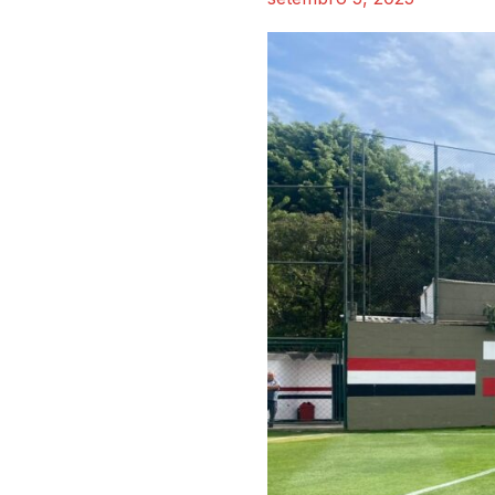
Do
Sonho
da
Base
ao
Profissional