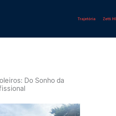
Trajetória
Zetti 
leiros: Do Sonho da
issional