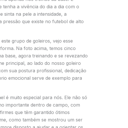
 tenha a vivência do dia a dia com o
e sinta na pele a intensidade, a
a pressão que existe no futebol de alto
 este grupo de goleiros, vejo esse
forma. Na foto acima, temos cinco
na base, agora treinando e se revezando
e principal, ao lado do nosso goleiro
e com sua postura profissional, dedicação
íbrio emocional serve de exemplo para
l é muito especial para nós. Ele não só
lho importante dentro de campo, com
 firmes que têm garantido ótimos
time, como também se mostrou um ser
mpre disposto a ajudar e a orientar os