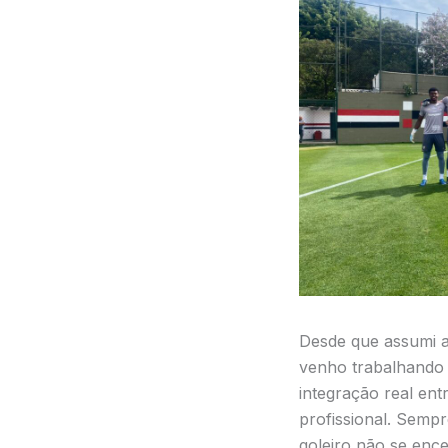
Desde que assumi a
venho trabalhando 
integração real ent
profissional. Semp
goleiro não se ence