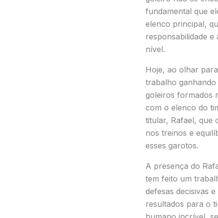
fundamental que ele
elenco principal, qu
responsabilidade e 
nível.
Hoje, ao olhar para
trabalho ganhando 
goleiros formados 
com o elenco do tim
titular, Rafael, qu
nos treinos e equil
esses garotos.
A presença do Rafae
tem feito um traba
defesas decisivas e
resultados para o 
humano incrível, se