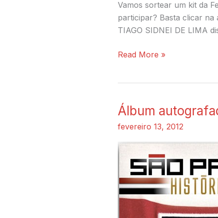
Vamos sortear um kit da F
participar? Basta clicar n
TIAGO SIDNEI DE LIMA disse
Read More »
Álbum autografad
Álbum
autografado
fevereiro 13, 2012
+
100
figurinhas