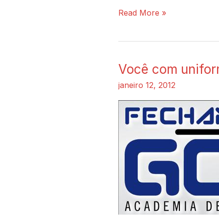
Read More »
Você com unifor
Você
com
janeiro 12, 2012
uniforme
da
Fechando
o
Gol