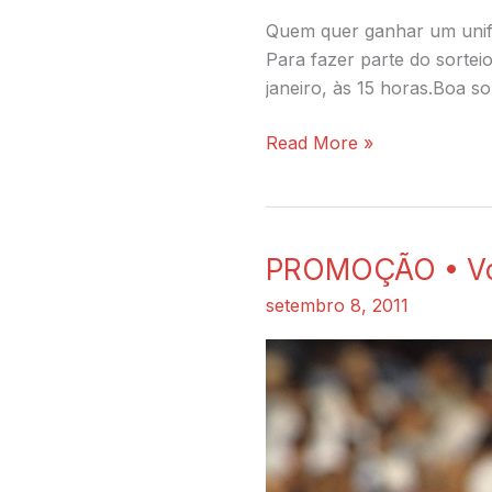
Quem quer ganhar um unifo
Para fazer parte do sorteio
janeiro, às 15 horas.Boa so
Read More »
PROMOÇÃO • Você
PROMOÇÃO
•
setembro 8, 2011
Você
e
seu
amigo
com
Zetti