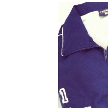
um
Kit
Fechando
o
Gol