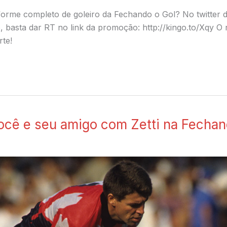
rme completo de goleiro da Fechando o Gol? No twitter do
, basta dar RT no link da promoção: http://kingo.to/Xqy O r
rte!
 e seu amigo com Zetti na Fechan