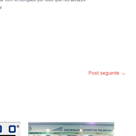
l
Post seguinte
→