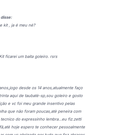
 disse:
e kit , ja é meu né?
it ficarei um baita goleiro. rsrs
 anos,jogo desde os 14 anos,atualmente faço
trinta aqui de taubatè-sp,sou goleiro e gosto
ção e vc foi meu grande insentivo pelas
olha que não foram poucas,atè peneira com
 tecnico do expressinho lembra…eu fiz.zetti
 fã,atè hoje espero te conhecer pessoalmente
nar com vc.obrigado por tudo que fez.abraços