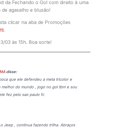
it da Fechando o Gol com direito à uma
 de agasalho e blusão!
asta clicar na aba de Promoções
ti
.
13/03 às 15h. Boa sorte!
IMA
disse:
epoca que ele defendeu a meta tricolor e
do melhor do mundo , jogo no gol tbm e sou
ele fez pelo sao paulo fc
 o Jeep , continua fazendo trilha. Abraços