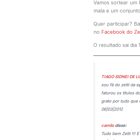
Vamos sortear um k
mala e um conjunto
Quer participar? B
no
Facebook do Zet
O resultado sai dia 
TIAGO SIDNEI DE L
sou fã do zetti da 
faturou os titulos 
grato por tudo que 
06|03|2012
camilo
disse:
Tudo bem Zetti !!! E