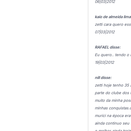
06|03|2012
kaio de almeida lima
zetti cara quero ess
07|03|2012
RAFAEL disse:
Eu quero.. tendo o K
19|03|2012
nill disse:
zetti hoje tenho 35
parte do clube dos 
muito da minha posi
minhas conquistas.
murici na época era
ainda continuo seu
e melhor ainda trei