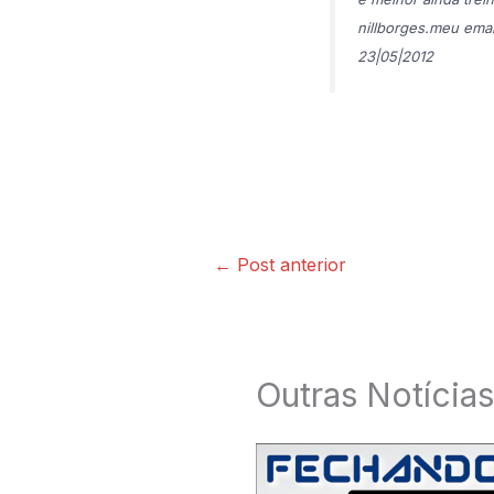
nillborges.meu emai
23|05|2012
←
Post anterior
Outras Notícias