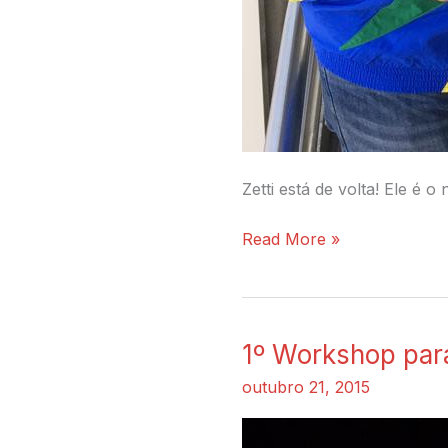
Zetti está de volta! Ele é
Read More »
1º Workshop para
1º
Workshop
outubro 21, 2015
para
Goleiros