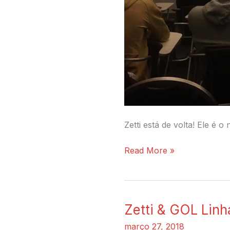
Zetti está de volta! Ele é
Read More »
Zetti & GOL Lin
Zetti
&
março 27, 2018