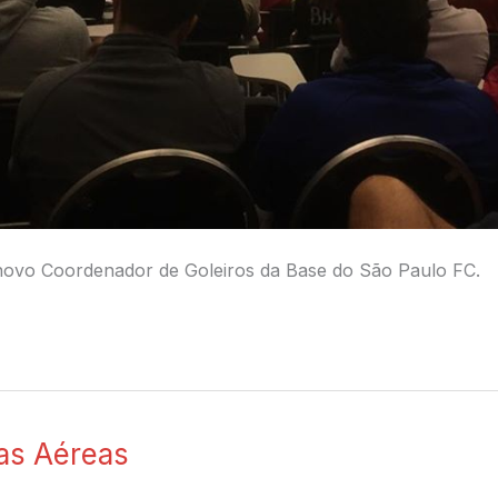
 o novo Coordenador de Goleiros da Base do São Paulo FC.
has Aéreas