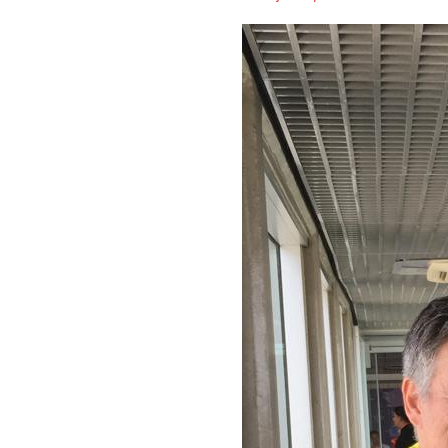
GOL
Linhas
Aéreas