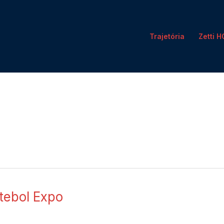
Trajetória
Zetti 
utebol Expo