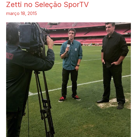
Zetti no Seleção SporTV
Zetti
no
março 18, 2015
Seleção
SporTV