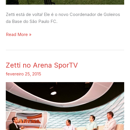
Zetti está de volta! Ele é o novo Coordenador de Goleiros
da Base do São Paulo FC.
Read More »
Zetti no Arena SporTV
Zetti
no
fevereiro 25, 2015
Arena
SporTV