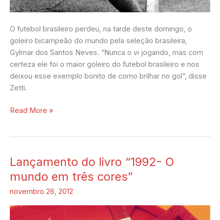
O futebol brasileiro perdeu, na tarde deste domingo, o
goleiro bicampeão do mundo pela seleção brasileira,
Gylmar dos Santos Neves. “Nunca o vi jogando, mas com
certeza ele foi o maior goleiro do futebol brasileiro e nos
deixou esse exemplo bonito de como brilhar no gol”, disse
Zetti.
Read More »
Lançamento do livro “1992- O
Lançamento
do
mundo em três cores”
livro
novembro 26, 2012
“1992-
O
mundo