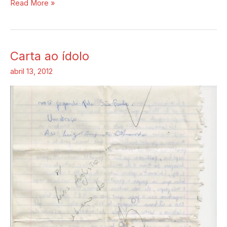
Read More »
Carta ao ídolo
Carta
ao
abril 13, 2012
ídolo