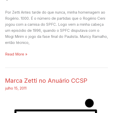
Por Zetti Antes tarde do que nunca, minha homenagem ao
Rogério. 1000. É o número de partidas que o Rogério Ceni
jogou com a camisa do SPFC. Logo vem a minha cabeça
um episódio de 1996, quando o SPFC disputava com o
Mogi Mirim o jogo da fase final do Paulista. Muricy Ramalho,
então técnico,
Read More »
Marca Zetti no Anuário CCSP
Marca
Zetti
julho 15, 2011
no
Anuário
CCSP