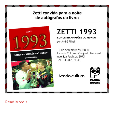
goleiro
Zetti
com
o
jornalista
André
Plihal
Read More »