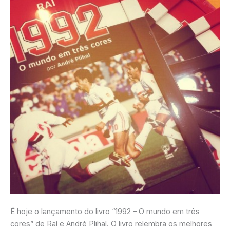
em
três
cores”
É hoje o lançamento do livro “1992 – O mundo em três
cores” de Raí e André Plihal. O livro relembra os melhores