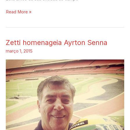
Read More »
Zetti homenageia Ayrton Senna
Zetti
homenageia
março 1, 2015
Ayrton
Senna