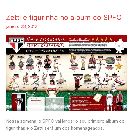
Zetti é figurinha no álbum do SPFC
Zetti
é
janeiro 23, 2012
figurinha
no
álbum
do
SPFC
Nessa semana, o SPFC vai lançar o seu primeiro álbum de
figurinhas e o Zetti será um dos homenageados.