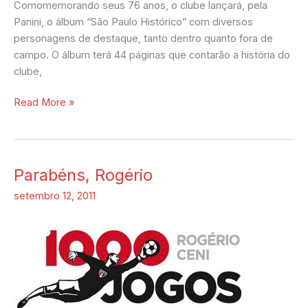
Comomemorando seus 76 anos, o clube lançará, pela
Panini, o álbum “São Paulo Histórico” com diversos
personagens de destaque, tanto dentro quanto fora de
campo. O álbum terá 44 páginas que contarão a história do
clube,
Read More »
Parabéns, Rogério
Parabéns,
Rogério
setembro 12, 2011