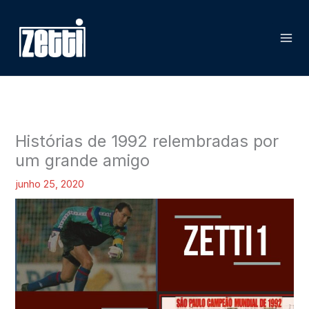
Ir
P
para
e
o
s
conteúdo
q
u
i
s
Histórias de 1992 relembradas por
a
um grande amigo
r
junho 25, 2020