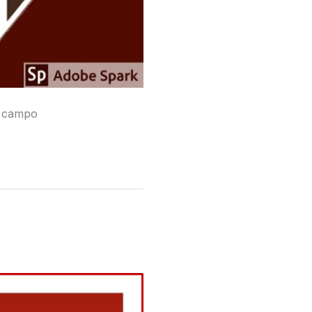
o campo