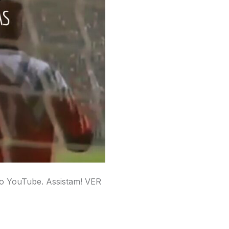
no YouTube. Assistam! VER