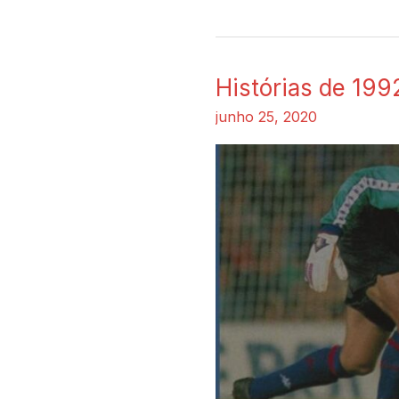
Histórias de 19
Histórias
de
junho 25, 2020
1992
relembradas
por
um
grande
amigo