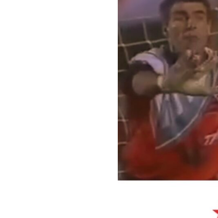
Libertadores