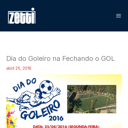
Ir
P
para
e
o
s
conteúdo
q
u
i
s
Dia do Goleiro na Fechando o GOL
a
abril 25, 2016
r