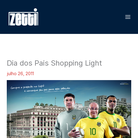
Ir
P
para
e
o
s
conteúdo
q
u
i
s
Dia dos Pais Shopping Light
a
julho 26, 2011
r