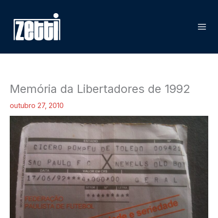
Ir
P
para
e
o
s
conteúdo
q
u
i
Memória da Libertadores de 1992
s
a
outubro 27, 2010
r