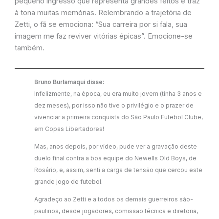
pequeno ingresso que representa grandes feitos e traz
à tona muitas memórias. Relembrando a trajetória de
Zetti, o fã se emociona: “Sua carreira por si fala, sua
imagem me faz reviver vitórias épicas”. Emocione-se
também.
Bruno Burlamaqui disse:
Infelizmente, na época, eu era muito jovem (tinha 3 anos e
dez meses), por isso não tive o privilégio e o prazer de
vivenciar a primeira conquista do São Paulo Futebol Clube,
em Copas Libertadores!
Mas, anos depois, por vídeo, pude ver a gravação deste
duelo final contra a boa equipe do Newells Old Boys, de
Rosário, e, assim, senti a carga de tensão que cercou este
grande jogo de futebol.
Agradeço ao Zetti e a todos os demais guerreiros são-
paulinos, desde jogadores, comissão técnica e diretoria,