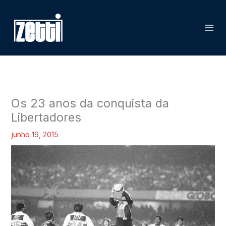
Ir
P
para
e
o
s
conteúdo
q
u
i
s
Os 23 anos da conquista da
a
Libertadores
r
junho 19, 2015