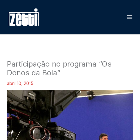
Ir
P
para
e
o
s
conteúdo
q
u
i
s
Participação no programa “Os
a
Donos da Bola”
r
abril 10, 2015