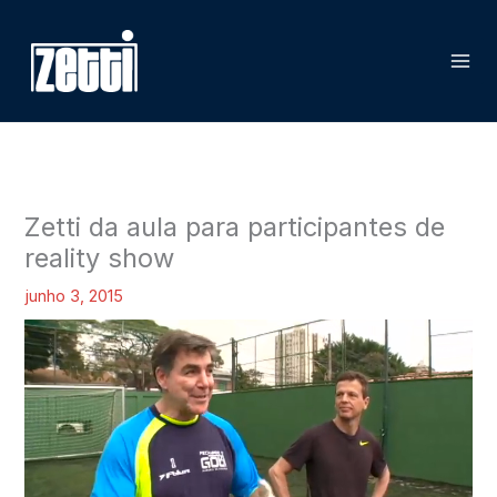
Ir
P
para
e
o
s
conteúdo
q
u
i
s
Zetti da aula para participantes de
a
reality show
r
junho 3, 2015