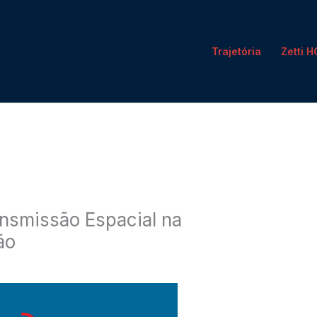
Trajetória
Zetti 
ansmissão Espacial na
ão