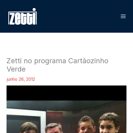
Ir
P
para
e
o
s
conteúdo
q
u
i
s
Zetti no programa Cartãozinho
a
Verde
r
junho 26, 2012