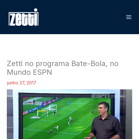
Ir
P
para
e
o
s
conteúdo
q
u
i
s
Zetti no programa Bate-Bola, no
a
Mundo ESPN
r
junho 27, 2017