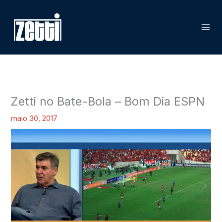
Ir
P
para
e
o
s
conteúdo
q
u
i
s
Zetti no Bate-Bola – Bom Dia ESPN
a
maio 30, 2017
r