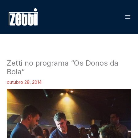
Ir
P
para
e
o
s
conteúdo
q
u
i
s
Zetti no programa “Os Donos da
a
Bola”
r
outubro 28, 2014