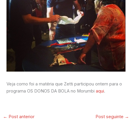
Veja como foi a matéria que Zetti participou ontem para o
programa OS DONOS DA BOLA no Morumbi
aqui
.
←
Post anterior
Post seguinte
→