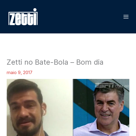
Ir
P
para
e
o
s
conteúdo
q
u
i
s
Zetti no Bate-Bola – Bom dia
a
maio 9, 2017
r